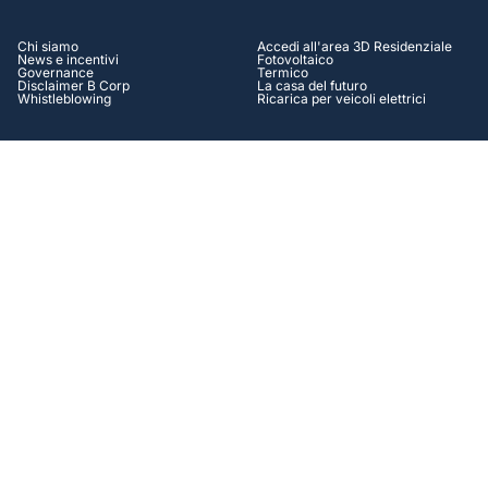
Chi siamo
Accedi all'area 3D Residenziale
News e incentivi
Fotovoltaico
Governance
Termico
Disclaimer B Corp
La casa del futuro
Whistleblowing
Ricarica per veicoli elettrici
AZIENDALE
HELP CENTER
Accedi all'area 3D Aziendale
Assistenza
Autoproduzione Energia
Contatti
Efficienza energetica
Tutorial
Operation & Maintenance
Casi di successo
Soluzioni Finanziarie
FAQ
Lavora con Noi
SOCIAL
Facebook
Instagram
Linkedin