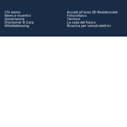
Chi siamo
Accedi all'area 3D Residenziale
News e incentivi
Fotovoltaico
Governance
Termico
Disclaimer B Corp
La casa del futuro
Whistleblowing
Ricarica per veicoli elettrici
AZIENDALE
HELP CENTER
Accedi all'area 3D Aziendale
Assistenza
Autoproduzione Energia
Contatti
Efficienza energetica
Tutorial
Operation & Maintenance
Casi di successo
Soluzioni Finanziarie
FAQ
Lavora con Noi
SOCIAL
Facebook
Instagram
Linkedin