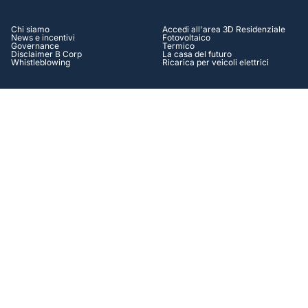
Chi siamo
Accedi all'area 3D Residenziale
News e incentivi
Fotovoltaico
Governance
Termico
Disclaimer B Corp
La casa del futuro
Whistleblowing
Ricarica per veicoli elettrici
AZIENDALE
HELP CENTER
Accedi all'area 3D Aziendale
Assistenza
Autoproduzione Energia
Contatti
Efficienza energetica
Tutorial
Operation & Maintenance
Casi di successo
Soluzioni Finanziarie
FAQ
Lavora con Noi
SOCIAL
Facebook
Instagram
Linkedin