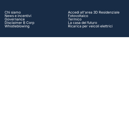
Chi siamo
Accedi all'area 3D Residenziale
News e incentivi
Fotovoltaico
Governance
Termico
Disclaimer B Corp
La casa del futuro
Whistleblowing
Ricarica per veicoli elettrici
AZIENDALE
HELP CENTER
Accedi all'area 3D Aziendale
Assistenza
Autoproduzione Energia
Contatti
Efficienza energetica
Tutorial
Operation & Maintenance
Casi di successo
Soluzioni Finanziarie
FAQ
Lavora con Noi
SOCIAL
Facebook
Instagram
Linkedin